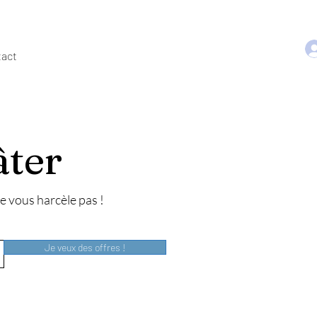
act
âter
e vous harcèle pas !
Je veux des offres !