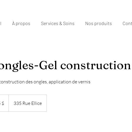
l
À propos
Services & Soins
Nos produits
Cont
ongles-Gel construction
construction des ongles, application de vernis
ars
ens
 $
335 Rue Ellice