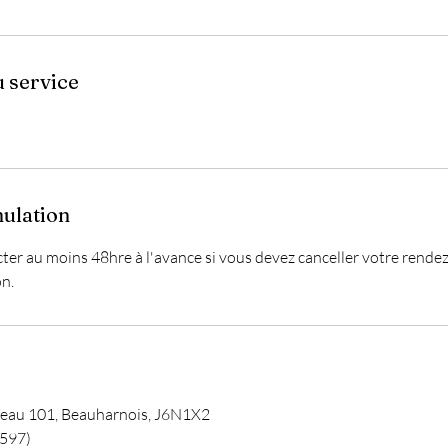
u service
nulation
cter au moins 48hre à l'avance si vous devez canceller votre rende
n.
ureau 101, Beauharnois, J6N1X2
6597)