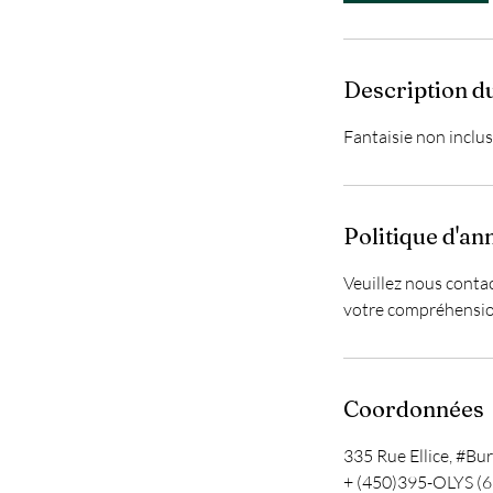
i
n
Description d
Fantaisie non inclus
Politique d'an
Veuillez nous conta
votre compréhensio
Coordonnées
335 Rue Ellice, #B
+ (450)395-OLYS (