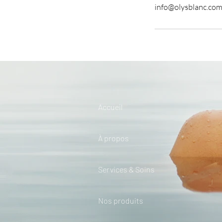
info@olysblanc.co
Accueil
À propos
Services & Soins
Nos produits