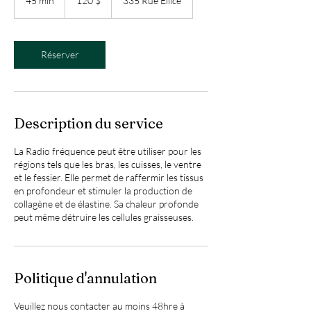
45 min
4
120 $
335 Rue Ellice
5
m
i
n
Réserver
Description du service
La Radio fréquence peut être utiliser pour les
régions tels que les bras, les cuisses, le ventre
et le fessier. Elle permet de raffermir les tissus
en profondeur et stimuler la production de
collagène et de élastine. Sa chaleur profonde
peut même détruire les cellules graisseuses.
Politique d'annulation
Veuillez nous contacter au moins 48hre à