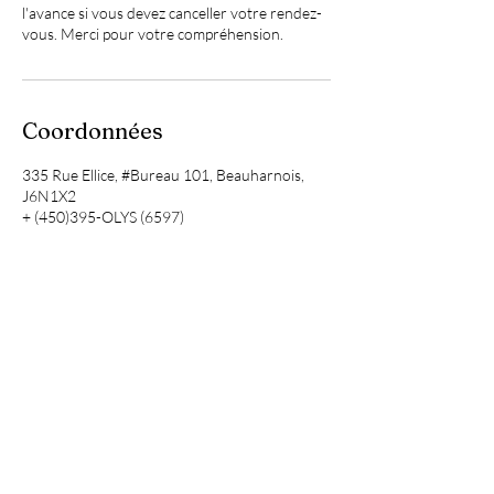
l'avance si vous devez canceller votre rendez-
vous. Merci pour votre compréhension.
Coordonnées
335 Rue Ellice, #Bureau 101, Beauharnois,
J6N1X2
+ (450)395-OLYS (6597)
info@olysblanc.com
Horaires
335 Rue Ellice,
Lundi: 10;00- 17:00
Bureau 101, Beauharnois
Mardi: 9:00-17:00
QC, J6N 1X2
Mercredi: 9:00-17:00
Jeudi: 9:00-17:00
Vendredi: 9:00-17:00
Tel: (450) 395-OLYS
rendez-vous en soirée