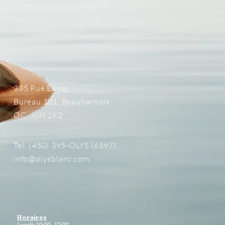
335 Rue Ellice,
Bureau 101, Beauharnois
QC, J6N 1X2
Tel: (450) 395-OLYS (6597)
info@olysblanc.com
Horaires
Lundi: 10;00- 17:00